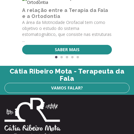
A relação entre a Terapia da Fala
e a Ortodontia
A área da Motricidade Orofacial tem como
objetivo o estudo do sistema
estomatognático, que consiste nas estruturas
...
SABER MAIS
Cátia Ribeiro Mota - Terapeuta da
Fala
VAMOS FALAR?